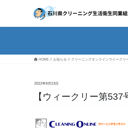
コ
ナ
ン
ビ
テ
ゲ
ン
ー
ツ
シ
へ
ョ
ス
ン
キ
に
ッ
移
HOME
お知らせ
クリーニングオンラインウイークリ
プ
動
2022年9月23日
【ウィークリー第537