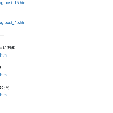
log-post_15.html
log-post_45.html
—
3日に開催
html
成
html
書公開
html