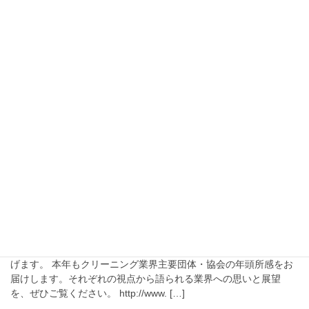
フローリングにも注意ですよ！
2026年1月11日
クリーニングオンラインウイークリー
【ウィークリー第704号】
みなさん、こんにちは。 11月の1世帯当たり洗濯代支出金額が発
表されましたが、ここまでの累計では前年から金額はアップして
おり、12月が131円以上で前年を上回ることになります。 ニュー
スCLIPPING ▼韓国・LG電子 […]
2026年1月11日
クリーニングオンラインウイークリー
【ウィークリー第703号】
明けましておめでとうございます。本年もよろしくお願い申し上
げます。 本年もクリーニング業界主要団体・協会の年頭所感をお
届けします。それぞれの視点から語られる業界への思いと展望
を、ぜひご覧ください。 http://www. […]