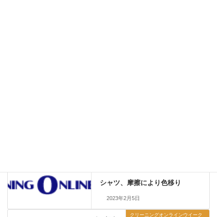
クリーニングオンライン
—
http://www.c-online.net
master@c-online.net
〒252-0314
神奈川県相模原市南区南台6-15-17トクモトビル200
phone. 042-749-7662 fax. 042-860-0802
▼Twitter
https://twitter.com/cleaningonline
クリーニングオンラインウイークリー
カテゴリー
リコール情報
前の記事
シャツ、摩擦により色移り
2023年2月5日
クリーニングオンラインウイーク