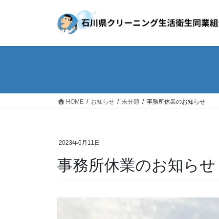
コ
ナ
ン
ビ
テ
ゲ
ン
ー
ツ
シ
へ
ョ
ス
ン
キ
に
ッ
移
HOME
お知らせ
未分類
事務所休業のお知らせ
プ
動
2023年6月11日
事務所休業のお知らせ