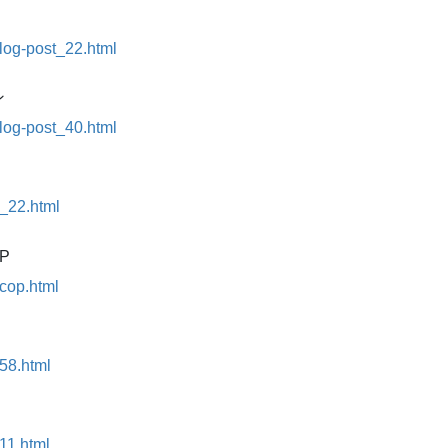
blog-post_22.html
ン
blog-post_40.html
7_22.html
P
ecop.html
458.html
11.html