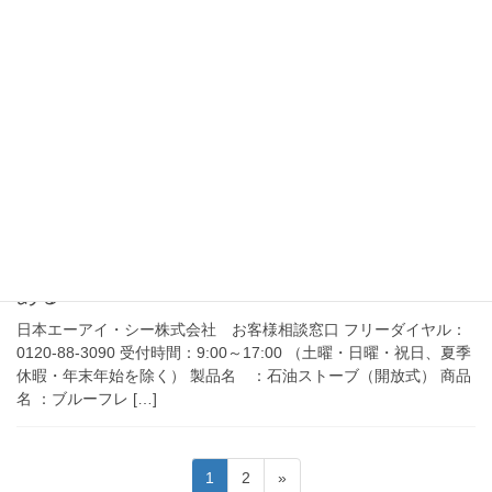
【ウィークリー第581号】
みなさん、こんにちは。 8月10日午後10時からNHK総合テレビで
ドラマ「軍港の子〜よこすかクリーニング1946〜」が放映されま
す。 …戦後の神奈川県横須賀。自分たちの力だけで生き抜くしか
ない戦争孤児が、 […]
2023年8月4日
リコール情報
石油ストーブで対震自動消火装置
が基準値内で作動しないおそれが
ある
日本エーアイ・シー株式会社 お客様相談窓口 フリーダイヤル：
0120-88-3090 受付時間：9:00～17:00 （土曜・日曜・祝日、夏季
休暇・年末年始を除く） 製品名 ：石油ストーブ（開放式） 商品
名 ：ブルーフレ […]
投
固
固
1
2
»