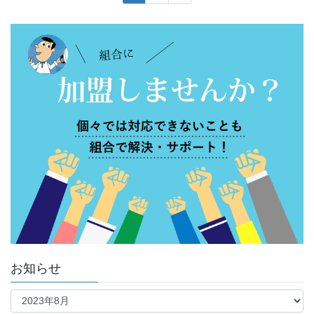
稿
定
定
ペ
ペ
の
ー
ー
ペ
ジ
ジ
ー
ジ
送
り
お知らせ