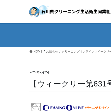
コ
ナ
ン
ビ
テ
ゲ
ン
ー
ツ
シ
へ
ョ
ス
ン
キ
に
ッ
移
HOME
お知らせ
クリーニングオンラインウイークリ
プ
動
2024年7月25日
【ウィークリー第631