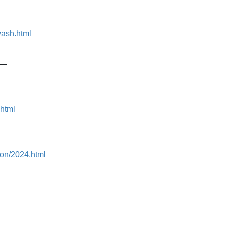
wash.html
—
html
ion/2024.html