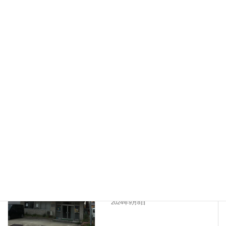
なお、当該商品は、ターコイズ系（カラー番号071）のカラーの他
に、ライトオリーブ系（カラー番号053）とブラック系（カラー番
号005）を販売しておりますが、それらにつきましては本件の対象
商品ではございません。
ライトオリーブ系（カラー番号053）とブラック系（カラー番号
005）は、品質上の問題はございませんので、ご安心ください。
https://www.recall.caa.go.jp/result/detail.php?
rcl=00000032842&screenkbn=06
リコール情報
カテゴリー
お知らせ
前の記事
令和６年度クリーニング師試験
前講習会開催要項
2024年9月8日