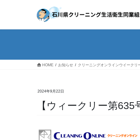
コ
ナ
ン
ビ
テ
ゲ
ン
ー
ツ
シ
へ
ョ
ス
ン
キ
に
ッ
移
HOME
お知らせ
クリーニングオンラインウイークリ
プ
動
2024年9月22日
【ウィークリー第635