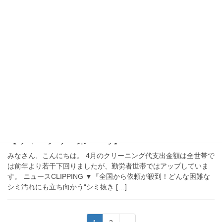
2025年6月16日
クリーニングオンラインウイークリー
【ウィークリー第674号】
みなさん、こんにちは。 気象庁は梅雨のない北海道を除いて、す
べての地方で梅雨入りしたとみられると発表しました。ただ今週
は「かなりの高温」になる可能性があるとのことで、熱中症にご
注意ください。 ニュースCLIPPING ▼ […]
2025年6月9日
クリーニングオンラインウイークリー
【ウィークリー第673号】
みなさん、こんにちは。 4月のクリーニング代支出金額は全世帯で
は前年より若干下回りましたが、勤労者世帯ではアップしていま
す。 ニュースCLIPPING ▼『全国から依頼が殺到！どんな困難な
シミ汚れにも立ち向かう“シミ抜き […]
投