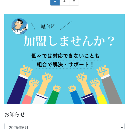
固
固
1
2
»
稿
定
定
ペ
ペ
の
ー
ー
ペ
ジ
ジ
ー
ジ
送
り
お知らせ